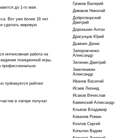
Громов Валерий
маются до 1-го мая.
Диваков Николай
Добротворский
сса. Вот уже более 18 лет
Дмитрий
 и сделать мировую
Доронькин Антон
Драгунцов Юрий
Дымнич Денис
Запорожченко
ся интенсивная работа на
Александр
ведения позиционной игры,
Зеленин Дмитрий
ся профессионально
Земляникин
Александр
Иванов Василий
о публикуется рейтинг
Исаев Леонид
Исаков Вячеслав
частие в лагере получат
Каминский Александр
Клыков Владимир
Ковалев Роман
Козлов Сергей
Копытин Вадим
Корнеев Дмитрий