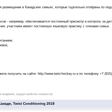
я размещение в Канадских семьях, которые тщательно отобраны по пед
сов - например, обеспечивается постоянный присмотр и контроль за дет
ия, участники имеют постоянную языковую практику с членами семьи.
итанием;
овок;
ете получить на сайте:
http://www.twist-hockey.ru
и по телефону +7 (915)
ая академия, трудоустройство хоккеистов
анаде, Twist Conditioning 2018