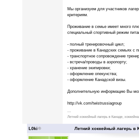
Мы организуем для участников лагер
критериям.
Проживание в семье имеет много плю
специальный спортивный режим питан
- полный тренировочный цикл;
- проживание в Канадских семьях с п
- транспортное сопровождение тренир
- встреча/проводы в аэропорту;
- хранение экипировки;
- оформление опекунства;
- оформление Канадской визы.
Дополнительную информацию Вы мож
http://vk.com/twistrussiagroup
---
Летний хоккейный лагерь в Канаде, хоккейн
L0ki
Летний хоккейный лагерь в К