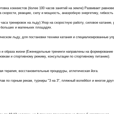
овка хоккеистов (более 100 часов занятий на земле) Развивает равнове
 скорости, реакцию, силу и мощность, анаэробную энергетику, гибкость
2 часа тренировок на льду) Упор на скоростную работу, силовое катание
а больших и маленьких площадях.
етическом льду, для постановки техники катания и специализированные у
я и образа жизни (Еженедельные тренинги направлены на формирование
ровкам и спортивному режиму, консультации по спортивному питанию).
ая терапия, восстановительные процедуры, атлетическая йога.
лав по горным рекам, турниры "3 на 3", пляжный волейбол и многое друг