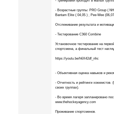
- Тренировки проходят в малых группа
- Возрастные группы: PRO Group ( NHL, S
Bantam Elite ( 04,05 ) ; Pee-Wee (06,07
Отслеживание результата и мотиваци
- Тестирование C360 Combine
Установочное тестирование на перво
спортсмена, а финальный тест нагля
https://youtu.be/h6X42df_nhc
- Объективная оценка навыков и реко
- Отчетность и рейтинги хоккеистов
своих группах).
- Во время лагеря запланировано пос
www.thehockeyagency.com
Проживание спортсменов.