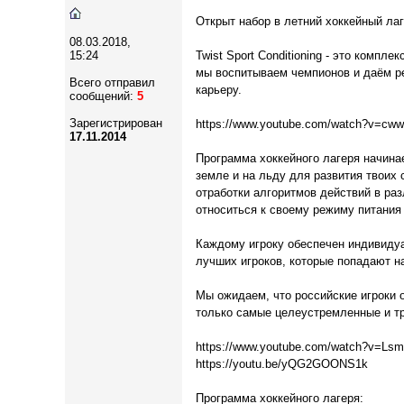
Открыт набор в летний хоккейный лаг
08.03.2018,
15:24
Twist Sport Conditioning - это комп
мы воспитываем чемпионов и даём р
Всего отправил
карьеру.
сообщений:
5
Зарегистрирован
https://www.youtube.com/watch?v=cw
17.11.2014
Программа хоккейного лагеря начинае
земле и на льду для развития твоих
отработки алгоритмов действий в ра
относиться к своему режиму питания 
Каждому игроку обеспечен индивидуа
лучших игроков, которые попадают н
Мы ожидаем, что российские игроки 
только самые целеустремленные и т
https://www.youtube.com/watch?v=Ls
https://youtu.be/yQG2GOONS1k
Программа хоккейного лагеря: