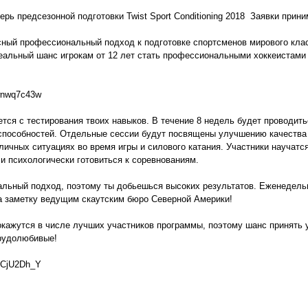
ерь предсезонной подготовки Twist Sport Conditioning 2018 Заявки прини
лексный профессиональный подход к подготовке спортсменов мирового кла
еальный шанс игрокам от 12 лет стать профессиональными хоккеистами
wnwq7c43w
тся с тестирования твоих навыков. В течение 8 недель будет проводить
 способностей. Отдельные сессии будут посвящены улучшению качества 
зличных ситуациях во время игры и силового катания. Участники научат
и психологически готовиться к соревнованиям.
льный подход, поэтому ты добьешься высоких результатов. Еженедельн
а заметку ведущим скаутским бюро Северной Америки!
окажутся в числе лучших участников программы, поэтому шанс принять у
рудолюбивые!
mCjU2Dh_Y