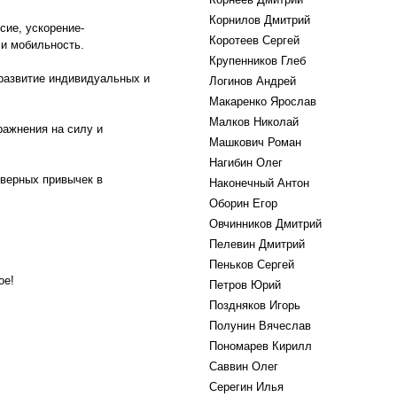
Корнилов Дмитрий
сие, ускорение-
Коротеев Сергей
 и мобильность.
Крупенников Глеб
, развитие индивидуальных и
Логинов Андрей
Макаренко Ярослав
Малков Николай
пражнения на силу и
Машкович Роман
Нагибин Олег
 верных привычек в
Наконечный Антон
Оборин Егор
Овчинников Дмитрий
Пелевин Дмитрий
Пеньков Сергей
ое!
Петров Юрий
Поздняков Игорь
Полунин Вячеслав
Пономарев Кирилл
Саввин Олег
Серегин Илья