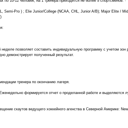
х по 10-12 человек, на 1 тренера приходится не более 5 спортсменов. ·
emi-Pro ) ; Elie Junior/College (NCAA, CHL, Junior A/B); Major Elite / Midge
)
я:
й неделе позволяет составить индивидуальную программу с учетом зон 
дно демонстрирует полученный результат.
мендации тренера по окончанию лагеря.
. (Еженедельно формируется отчет о проделанной работе и выделяются л
ещение скаутов ведущего хоккейного агенства в Северной Америке: Newp