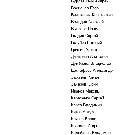
Бурдавицын Андрей
Васильев Егор
Вилькевич Константин
Володин Алексей
Высокос Павел
Голдин Сергей
Голубев Евгений
Гришин Артем
Дмитриев Анатолий
Думбрава Владислав
Евстафьев Александр
Зарипов Роман
Захаров Юрий
Иванов Максим
Карасенко Сергей
Карев Владимир
Китов Артур
Князев Борис
Ковалев Игорь
Колобанов Владимир