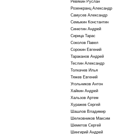
Ревякин Руслан
Розенкранц Александр
Самусев Александр
Семыкин Константин
Синютин Андрей
Сирица Тарас
Соколов Павел
Сорокин Евгений
Тараканов Андрей
Теслин Александр
Толкачев Илья
Тяжев Евгений
Угольников Антон
Хайкин Андрей
Хальзов Артем
Хуражев Сергей
Шашлов Владимир
Шелковников Максим
Шеметов Сергей
Шингирий Андрей