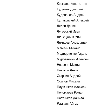
Коржаев Константин
Куделин Дмитрий
Кудрявцев Андрей
Кулаковский Алексей
Левин Денис
Луговский Иван
Любецкий Юрий
Лякишев Александр
Мамкин Михаил
Медведченко Адель
Мурованный Алексей
Навценя Михаил
Новиков Денис
Огаркин Андрей
Осипов Михаил
Плужников Алексей
Пономарев Роман
Постников Данила
Разгалс Айгар