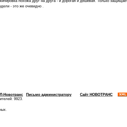
экипировка похожа друг на друга - и дорогая и дешевая. Только защищает
дели - это же очевидно .
ХЛ-Новотранс
|
Письмо администратору
Сайт НОВОТРАНС
ителей: 9923.
ных.