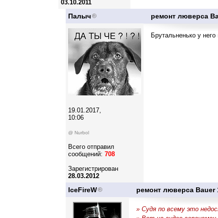
03.10.2011
Палыч
ремонт люверса Ba
Брутальненько у него
19.01.2017,
10:06
@ Nurbol
Всего отправил
сообщений:
708
Зарегистрирован
28.03.2012
IceFireW
ремонт люверса Bauer 
» Судя по всему это недо