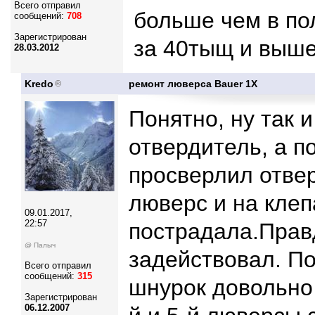
Всего отправил
больше чем в по
сообщений:
708
Зарегистрирован
за 40тыщ и выше
28.03.2012
Kredo
ремонт люверса Bauer 1X
Понятно, ну так 
отвердитель, а п
просверлил отве
люверс и на клеп
09.01.2017,
22:57
пострадала.Прав
@ Палыч
задействовал. По
Всего отправил
сообщений:
315
шнурок довольно 
Зарегистрирован
06.12.2007