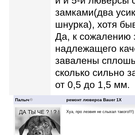
й и 5-й люверсы 
замками(два уси
шнурка), хотя бы
Да, к сожалению 
надлежащего каче
завалены сплошь 
сколько сильно з
от 0,5 до 1,5 мм.
Палыч
ремонт люверса Bauer 1X
Хуа, про лезвия не слыхал такого!!!)