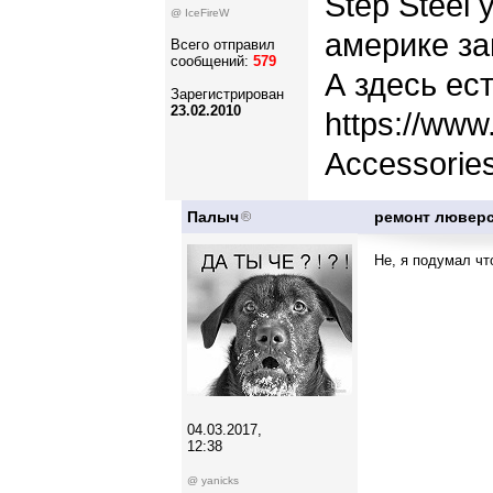
Step Steel
@ IceFireW
америке за
Всего отправил
сообщений:
579
А здесь ес
Зарегистрирован
23.02.2010
https://www
Accessorie
Палыч
ремонт люверс
Не, я подумал чт
04.03.2017,
12:38
@ yanicks