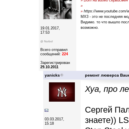
» Вот на видео сервисмен
»
»
https://www.youtube.com
MX3 - это не последняя мо
Видимо. то что вышло посл
возможно.
19.01.2017,
17:53
@ Nurbol
Всего отправил
сообщений:
224
Зарегистрирован
29.10.2011
yanicks
ремонт люверса Baue
Хуа, про л
Сергей Пал
знаете)) LS
03.03.2017,
15:18