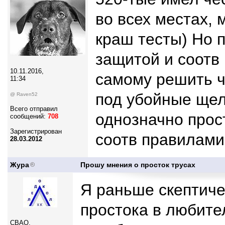
во всех местах,
краш тесты) Но 
защитой и соотв
10.11.2016,
самому решить ч
11:34
под убойные щелч
@ Raven52
Всего отправил
однозначно прост
сообщений:
708
Зарегистрирован
соотв правилами,
28.03.2012
Жура
Прошу мнения о просток трусах
Я раньше скептич
простока в любите
СВАО,