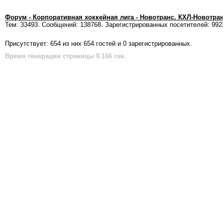
Форум - Корпоративная хоккейная лига - Новотранс. КХЛ-Новотра
Тем: 33493. Сообщений: 138768. Зарегистрированных посетителей: 992
Присутствует: 654 из них 654 гостей и 0 зарегистрированных.
Время генерации страницы 0.166 сек.