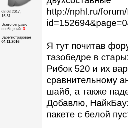
двухсоставные
http://nphl.ru/foru
03.03.2017,
15:31
id=152694&page=0
Всего отправил
сообщений:
3
Зарегистрирован
04.11.2016
Я тут почитав фору
тазобедре в стары
Рибок 520 и их ва
сравнительному ан
шайб, а также паде
Добавлю, НайкБауэ
пакете с белой пу