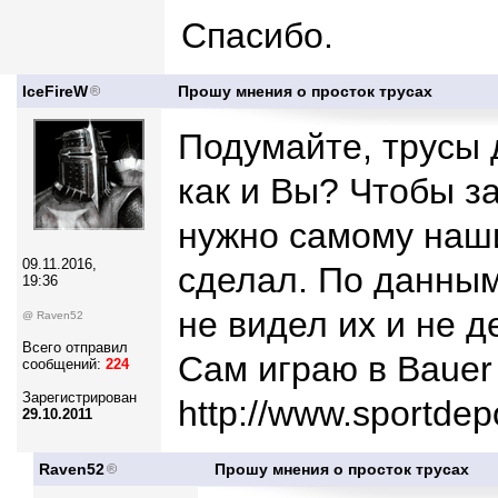
Спасибо.
IceFireW
Прошу мнения о просток трусах
Подумайте, трусы 
как и Вы? Чтобы з
нужно самому наши
09.11.2016,
сделал. По данным
19:36
не видел их и не д
@ Raven52
Всего отправил
Сам играю в Bauer
сообщений:
224
Зарегистрирован
http://www.sportdep
29.10.2011
Raven52
Прошу мнения о просток трусах