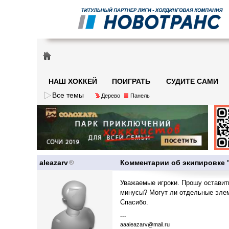
НАШ ХОККЕЙ
ПОИГРАТЬ
СУДИТЕ САМИ
Все темы
Дерево
Панель
aleazarv
Комментарии об экипировке
Уважаемые игроки. Прошу оставит
минусы? Могут ли отдельные элем
Спасибо.
---
aaaleazarv@mail.ru