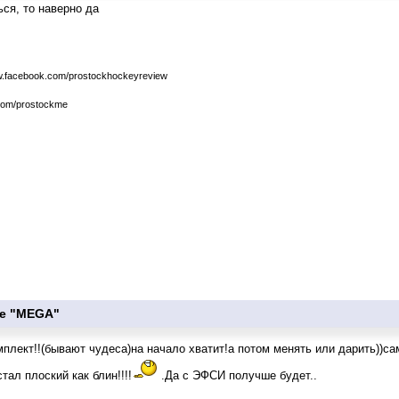
ься, то наверно да
w.facebook.com/prostockhockeyreview
.com/prostockme
ке "MEGA"
плект!!(бывают чудеса)на начало хватит!а потом менять или дарить))са
тал плоский как блин!!!!
.Да с ЭФСИ получше будет..