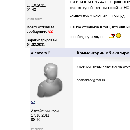
НИ В КОЕМ СЛУЧАЕ!!! Травм в их 
17.10.2011,
расчет тупой - за три копейки, Н
01:43
композитных клюшек... Суицид...
@ aleazarv
Всего отправил
Самое страшное в том, что они н
сообщений:
62
копейку, ну и ладно...
Зарегистрирован
04.02.2011
aleazarv
Комментарии об экипиро
Мужики, всем спасибо за от
---
aaaleazarv@mail.ru
Алтайский край,
17.10.2011,
08:10
@ roninn