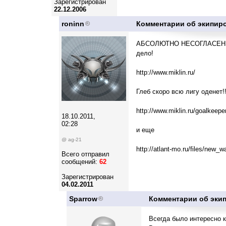
Зарегистрирован
22.12.2006
roninn
Комментарии об экипир
АБСОЛЮТНО НЕСОГЛАСЕН!!!
дело!
http://www.miklin.ru/
Глеб скоро всю лигу оденет!!
http://www.miklin.ru/goalkeepe
18.10.2011,
02:28
и еще
@ ag-21
http://atlant-mo.ru/files/new_
Всего отправил
сообщений:
62
Зарегистрирован
04.02.2011
Sparrow
Комментарии об эки
Всегда было интересно к