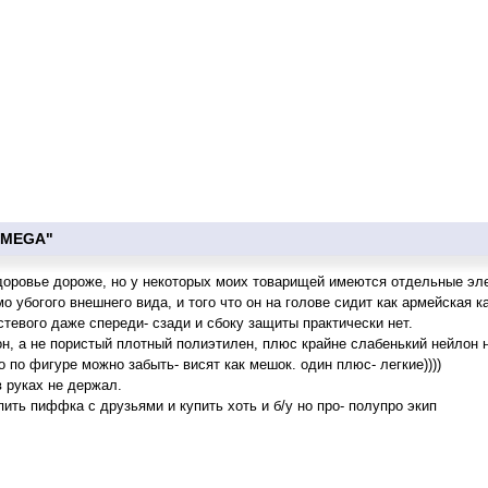
"MEGA"
здоровье дороже, но у некоторых моих товарищей имеются отдельные эл
 убогого внешнего вида, и того что он на голове сидит как армейская ка
тевого даже спереди- сзади и сбоку защиты практически нет.
н, а не пористый плотный полиэтилен, плюс крайне слабенький нейлон н
по фигуре можно забыть- висят как мешок. один плюс- легкие))))
в руках не держал.
пить пиффка с друзьями и купить хоть и б/у но про- полупро экип