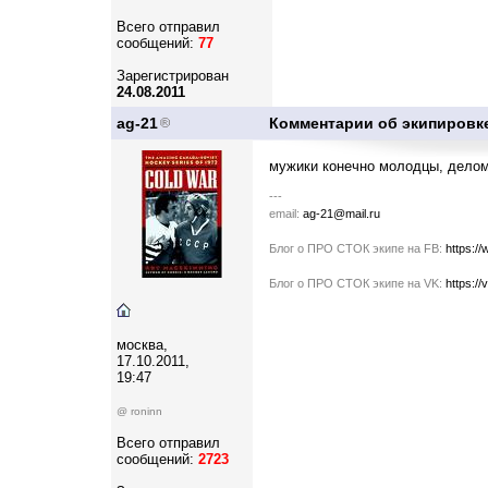
Всего отправил
сообщений:
77
Зарегистрирован
24.08.2011
ag-21
Комментарии об экипировк
мужики конечно молодцы, делом
---
email:
ag-21@mail.ru
Блог о ПРО СТОК экипе на FB:
https:/
Блог о ПРО СТОК экипе на VK:
https:/
москва,
17.10.2011,
19:47
@ roninn
Всего отправил
сообщений:
2723