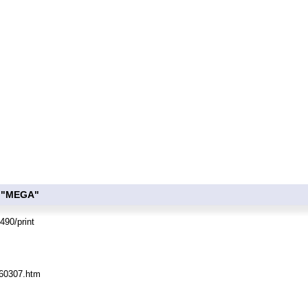
 "MEGA"
490/print
060307.htm