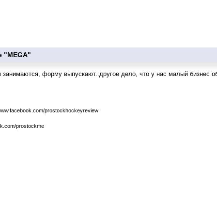
е "MEGA"
 занимаются, форму выпускают..другое дело, что у нас малый бизнес о
/www.facebook.com/prostockhockeyreview
/vk.com/prostockme