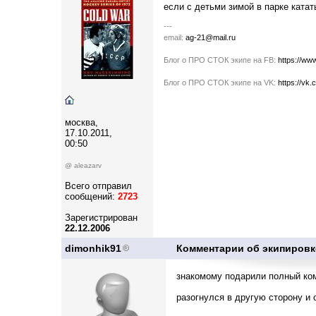
если с детьми зимой в парке катат
---
email:
ag-21@mail.ru
Блог о ПРО СТОК экипе на FB:
https://ww
Блог о ПРО СТОК экипе на VK:
https://vk
москва,
17.10.2011,
00:50
@ aleazarv
Всего отправил
сообщений:
2723
Зарегистрирован
22.12.2006
dimonhik91
Комментарии об экипиров
знакомому подарили полный ком
разогнулся в другую сторону и с