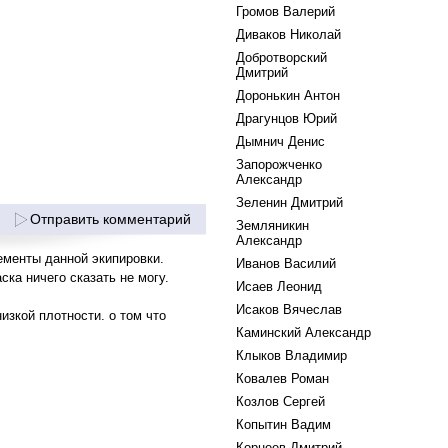
Громов Валерий
Диваков Николай
Добротворский
Дмитрий
Доронькин Антон
Драгунцов Юрий
Дымнич Денис
Запорожченко
Александр
Зеленин Дмитрий
Отправить комментарий
Земляникин
Александр
ементы данной экипировки.
Иванов Василий
ска ничего сказать не могу.
Исаев Леонид
Исаков Вячеслав
изкой плотности. о том что
Каминский Александр
Клыков Владимир
Ковалев Роман
Козлов Сергей
Копытин Вадим
Корнеев Дмитрий