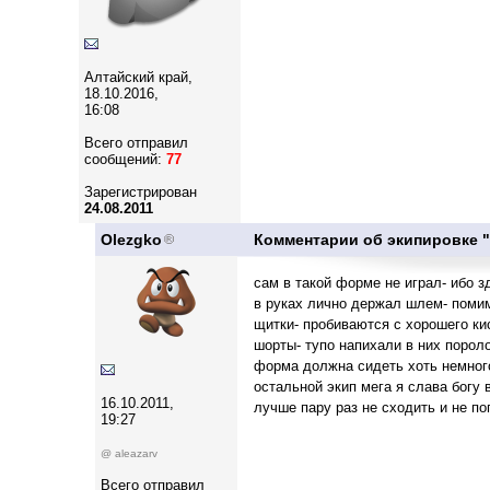
Алтайский край,
18.10.2016,
16:08
Всего отправил
сообщений:
77
Зарегистрирован
24.08.2011
Olezgko
Комментарии об экипировке 
сам в такой форме не играл- ибо 
в руках лично держал шлем- помимо
щитки- пробиваются с хорошего кис
шорты- тупо напихали в них пороло
форма должна сидеть хоть немного 
остальной экип мега я слава богу 
16.10.2011,
лучше пару раз не сходить и не по
19:27
@ aleazarv
Всего отправил