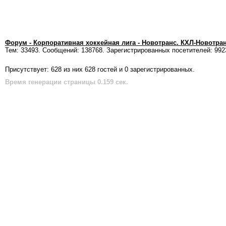
Форум - Корпоративная хоккейная лига - Новотранс. КХЛ-Новотра
Тем: 33493. Сообщений: 138768. Зарегистрированных посетителей: 992
Присутствует: 628 из них 628 гостей и 0 зарегистрированных.
Время генерации страницы 0.159 сек.