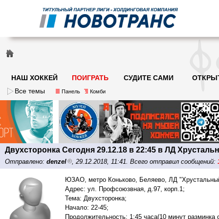
НАШ ХОККЕЙ
ПОИГРАТЬ
СУДИТЕ САМИ
ОТКРЫ
Все темы
Панель
Комби
Двухсторонка Сегодня 29.12.18 в 22:45 в ЛД Хрустал
Отправлено:
denzel
, 29.12.2018, 11:41. Всего отправил сообщений:
ЮЗАО, метро Коньково, Беляево, ЛД "Хрустальны
Адрес: ул. Профсоюзвная, д.97, корп.1;
Тема: Двухсторонка;
Начало: 22-45;
Продолжительность: 1:45 часа(10 минут разминка о