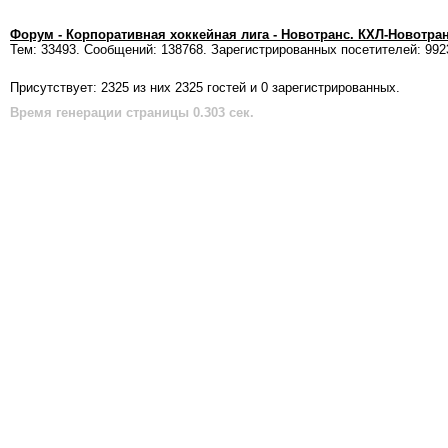
Форум - Корпоративная хоккейная лига - Новотранс. КХЛ-Новотра
Тем: 33493. Сообщений: 138768. Зарегистрированных посетителей: 992
Присутствует: 2325 из них 2325 гостей и 0 зарегистрированных.
Время генерации страницы 0.303 сек.