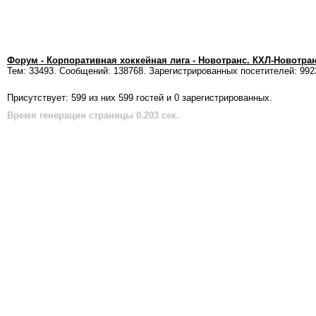
Форум - Корпоративная хоккейная лига - Новотранс. КХЛ-Новотра
Тем: 33493. Сообщений: 138768. Зарегистрированных посетителей: 992
Присутствует: 599 из них 599 гостей и 0 зарегистрированных.
Время генерации страницы 0.203 сек.