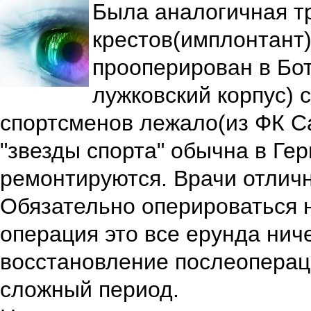
Была аналогичная т
крестов(имплонтант
прооперирован в Бо
лужковский корпус) 
спортсменов лежало(из ФК Са
"звезды спорта" обычна в Ге
ремонтируются. Врачи отлич
Обязательно оперироваться н
операция это все ерунда ниче
восстановление послеопера
сложный период.