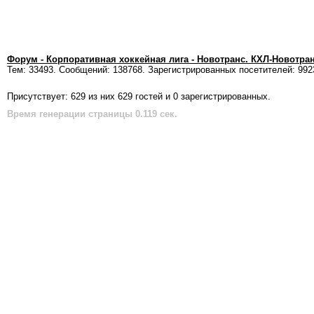
Форум - Корпоративная хоккейная лига - Новотранс. КХЛ-Новотра
Тем: 33493. Сообщений: 138768. Зарегистрированных посетителей: 992
Присутствует: 629 из них 629 гостей и 0 зарегистрированных.
Время генерации страницы 0.119 сек.