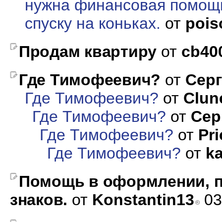
нужна финансовая помощь
спуску на коньках.
от
pois
Продам квартиру
от
cb40
Где Тимофеевич?
от
Сер
Где Тимофеевич?
от
Clun
Где Тимофеевич?
от
Сер
Где Тимофеевич?
от
Pri
Где Тимофеевич?
от
k
Помощь в оформлении, п
знаков.
от
Konstantin13
03