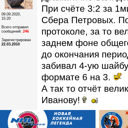
При счёте 3:2 за 1м
09.09.2020,
Сбера Петровых. По
15:20
Всего отправил
протоколе, за то в
сообщений:
246
Зарегистрирован
заднем фоне общего
22.03.2010
до окончания перио
забивал 4-ую шайбу
формате 6 на 3.
А так то отчёт вел
Иванову!