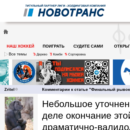
НАШ ХОККЕЙ
ПОИГРАТЬ
СУДИТЕ САМИ
ОТКРЫ
Все темы
Дерево
Комби
Сортировка
Zritel
Комментарии к статье "Финальный рыво
Небольшое уточнен
деле окончание это
драматично-валидол