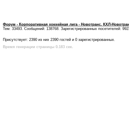
Форум - Корпоративная хоккейная лига - Новотранс. КХЛ-Новотра
Тем: 33493. Сообщений: 138768. Зарегистрированных посетителей: 992
Присутствует: 2390 из них 2390 гостей и 0 зарегистрированных.
Время генерации страницы 0.183 сек.