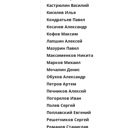
Кастрюлин Василий
Киселев Илья
Кондратьев Павел
Косачев Александр
Кофов Максим
Лапшин Алексей
Мазурин Павел
Максименков Никита
Марков Михаил
Мочалин Денис
Обухов Александр
Петров Артем
Печников Алексей
Погорелов Иван
Полев Сергей
Поплавский Евгений
Решетников Сергей
Романов Станислав