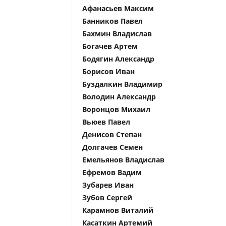
Афанасьев Максим
Банников Павел
Бахмин Владислав
Богачев Артем
Бодягин Александр
Борисов Иван
Буздалкин Владимир
Володин Александр
Воронцов Михаил
Вьюев Павел
Денисов Степан
Долгачев Семен
Емельянов Владислав
Ефремов Вадим
Зубарев Иван
Зубов Сергей
Карамнов Виталий
Касаткин Артемий