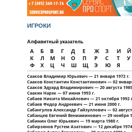
ИГРОКИ
Алфавитный указатель
А
Б
В
Г
Д
Е
Ж
З
И
Й
К
Л
М
Н
О
П
Р
С
Т
У
Ф
Х
Ц
Ч
Ш
Щ
Э
Ю
Я
Сааков Владимир Юрьевич — 21 января 1972 г.
Сааков Константин Константинович — 02 января
Сааков Эдуард Владимирович — 20 августа 1985
Саакян Нарэк — 07 июня 1993 г.
Сабаев Никита Михайлович — 21 октября 1992 г
Сабаев Федор Андреевич — 21 июня 2000 г.
Сабангулов Александр Гайзуллович — 02 августа
Сабанцев Евгений Вениаминович — 29 ноября 19
Сабинин Олег Юрьевич — 19 марта 1980 г.
Сабирзянов Рустем Азатович — 12 декабря 1974 