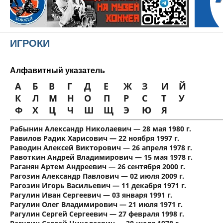
ИГРОКИ
Алфавитный указатель
А
Б
В
Г
Д
Е
Ж
З
И
Й
К
Л
М
Н
О
П
Р
С
Т
У
Ф
Х
Ц
Ч
Ш
Щ
Э
Ю
Я
Рабынин Александр Николаевич — 28 мая 1980 г.
Равилов Радик Харисович — 22 ноября 1997 г.
Раводин Алексей Викторович — 26 апреля 1978 г.
Равоткин Андрей Владимирович — 15 мая 1978 г.
Раганян Артем Андреевич — 26 сентября 2000 г.
Рагозин Александр Павлович — 02 июля 2009 г.
Рагозин Игорь Васильевич — 11 декабря 1971 г.
Рагулин Иван Сергеевич — 03 января 1991 г.
Рагулин Олег Владимирович — 21 июля 1971 г.
Рагулин Сергей Сергеевич — 27 февраля 1998 г.