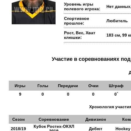
Уровень игры
Нет данных,
полевого игрока:
Спортивное
Любитель
прошлое:
Рост, Вес, Хват
183 см, 99 
клюшки:
Участие в соревнованиях п
Игры
Голы
Передачи
Очки
Штраф
9
0
0
0
0´
Хронология участия
Сезон
Соревнование
Дивизион
Ком
Кубок Ростех-ОКХЛ
2018/19
Дебют
Hockey