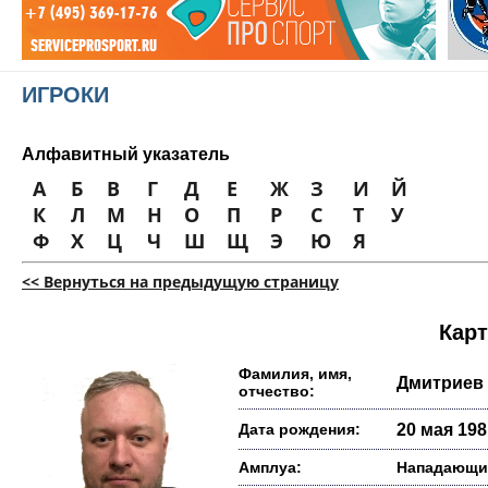
ИГРОКИ
Алфавитный указатель
А
Б
В
Г
Д
Е
Ж
З
И
Й
К
Л
М
Н
О
П
Р
С
Т
У
Ф
Х
Ц
Ч
Ш
Щ
Э
Ю
Я
<< Вернуться на предыдущую страницу
Карт
Фамилия, имя,
Дмитриев
отчество:
Дата рождения:
20 мая 1981
Амплуа:
Нападающи