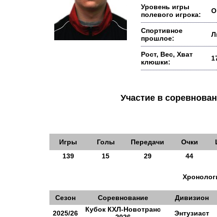
Уровень игры
О
полевого игрока:
Спортивное
Л
прошлое:
Рост, Вес, Хват
1
клюшки:
Участие в соревнов
Игры
Голы
Передачи
Очки
139
15
29
44
Хронологи
Сезон
Соревнование
Дивизион
Кубок КХЛ-Новотранс
2025/26
Энтузиаст