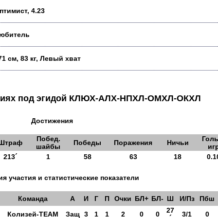
птимист, 4.23
юбитель
71 см, 83 кг, Левый хват
аниях под эгидой КЛЮХ-АЛХ-НПХЛ-ОМХЛ-ОКХЛ
Достижения
Побед.
Голы
Штраф
Победы
Поражения
Ничьи
шайбы
иг
213´
1
58
63
18
0.1
я участия и статистические показатели
Команда
А
И
Г
П
Очки
БЛ+
БЛ-
Ш
И/Пз
Пбш
27
Колизей-TEAM
Защ
3
1
1
2
0
0
3/1
0