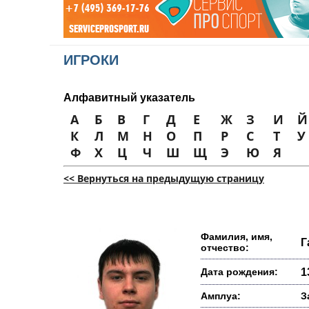
ИГРОКИ
Алфавитный указатель
А
Б
В
Г
Д
Е
Ж
З
И
Й
К
Л
М
Н
О
П
Р
С
Т
У
Ф
Х
Ц
Ч
Ш
Щ
Э
Ю
Я
<< Вернуться на предыдущую страницу
Фамилия, имя,
Г
отчество:
Дата рождения:
1
Амплуа:
З