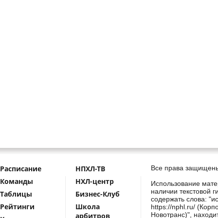
Расписание
НПХЛ-ТВ
Все права защищены
Команды
НХЛ-центр
Использование мате
наличии текстовой г
Таблицы
Бизнес-Клуб
содержать слова: "и
Рейтинги
Школа
https://nphl.ru/ (Ко
Новотранс)", находи
арбитров