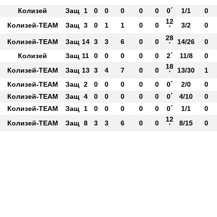
Колизей
Защ
1
0
0
0
0
0
0´
1/1
0
12
Колизей-ТЕАМ
Защ
3
0
1
1
0
0
3/2
0
´
28
Колизей-ТЕАМ
Защ
14
3
3
6
0
0
14/26
0
´
Колизей
Защ
11
0
0
0
0
0
2´
11/8
0
18
Колизей-ТЕАМ
Защ
13
3
4
7
0
0
13/30
1
´
Колизей-ТЕАМ
Защ
2
0
0
0
0
0
0´
2/0
0
Колизей-ТЕАМ
Защ
4
0
0
0
0
0
0´
4/10
0
Колизей-ТЕАМ
Защ
1
0
0
0
0
0
0´
1/1
0
12
Колизей-ТЕАМ
Защ
8
3
3
6
0
0
8/15
0
´