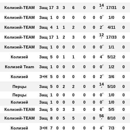
´
14
Колизей-ТЕАМ
Защ
17
3
3
6
0
0
17/31
0
´
Колизей-TEAM
Защ
1
0
0
0
0
0
0´
1/0
0
Колизей-TEAM
Защ
4
1
1
2
0
0
2´
4/11
0
12
Колизей-TEAM
Защ
17
1
2
3
0
0
17/33
0
´
Колизей-ТЕАМ
Защ
1
0
0
0
0
0
0´
1/1
0
Колизей
Защ
5
0
1
1
0
0
4´
5/12
0
Колизей Team
Защ
1
0
0
0
0
0
0´
1/2
0
Колизей
З+Н
5
0
0
0
0
0
2´
3/6
0
14
Перцы
Защ
5
0
2
2
0
0
5/10
0
´
Перцы
Защ
1
0
0
0
0
0
0´
1/0
0
Колизей
Защ
1
0
0
0
0
0
0´
1/0
0
Колизей-ТЕАМ
Защ
5
0
3
3
0
0
6´
5/5
0
56
Колизей-ТЕАМ
Защ
8
0
5
5
0
0
8/10
0
´
Колизей
З+Н
7
0
0
0
0
0
4´
7/3
0