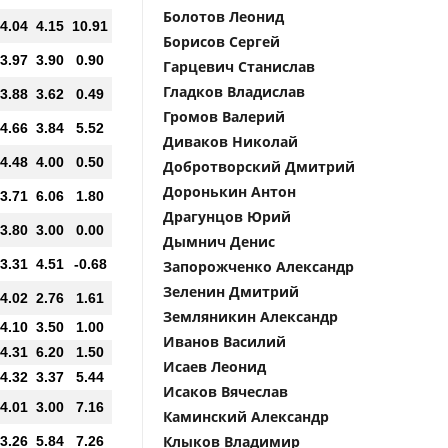
Болотов Леонид
4.04
4.15
10.91
Борисов Сергей
3.97
3.90
0.90
Гарцевич Станислав
Гладков Владислав
3.88
3.62
0.49
Громов Валерий
4.66
3.84
5.52
Диваков Николай
4.48
4.00
0.50
Добротворский Дмитрий
Доронькин Антон
3.71
6.06
1.80
Драгунцов Юрий
3.80
3.00
0.00
Дымнич Денис
3.31
4.51
-0.68
Запорожченко Александр
Зеленин Дмитрий
4.02
2.76
1.61
Земляникин Александр
4.10
3.50
1.00
Иванов Василий
4.31
6.20
1.50
Исаев Леонид
4.32
3.37
5.44
Исаков Вячеслав
4.01
3.00
7.16
Каминский Александр
Клыков Владимир
3.26
5.84
7.26