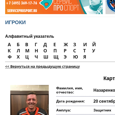
ИГРОКИ
Алфавитный указатель
А
Б
В
Г
Д
Е
Ж
З
И
Й
К
Л
М
Н
О
П
Р
С
Т
У
Ф
Х
Ц
Ч
Ш
Щ
Э
Ю
Я
<< Вернуться на предыдущую страницу
Карт
Фамилия, имя,
Назаренко
отчество:
Дата рождения:
20 сентябр
Амплуа:
Защитник