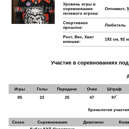
Уровень игры в
соревновании
Оптимист,
5
полевого игрока:
Спортивное
Любитель
прошлое:
Рост, Вес, Хват
192 см, 92 
клюшки:
Участие в соревнованиях п
Игры
Голы
Передачи
Очки
Штраф
85
22
25
47
97´
Хронология участия
Сезон
Соревнование
Дивизион
Кома