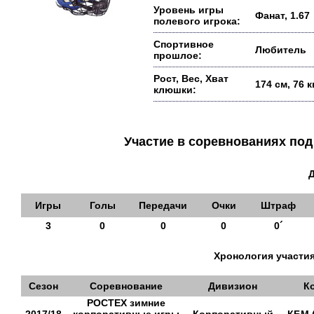
Уровень игры
Фанат, 1.67
полевого игрока:
Спортивное
Любитель
прошлое:
Рост, Вес, Хват
174 см, 76 
клюшки:
Участие в соревнованиях п
Игры
Голы
Передачи
Очки
Штраф
3
0
0
0
0´
Хронология участия
Сезон
Соревнование
Дивизион
К
РОСТЕХ зимние