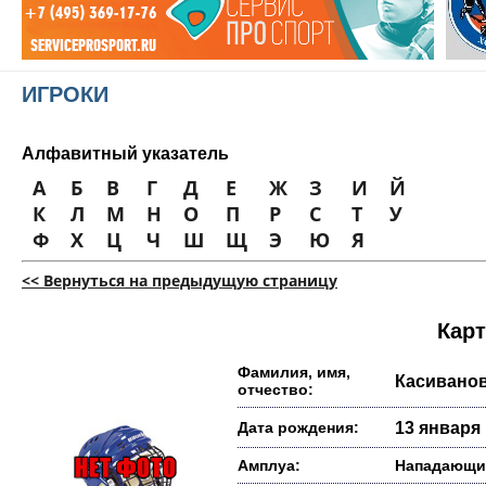
ИГРОКИ
Алфавитный указатель
А
Б
В
Г
Д
Е
Ж
З
И
Й
К
Л
М
Н
О
П
Р
С
Т
У
Ф
Х
Ц
Ч
Ш
Щ
Э
Ю
Я
<< Вернуться на предыдущую страницу
Карт
Фамилия, имя,
Касивано
отчество:
Дата рождения:
13 января 
Амплуа:
Нападающи