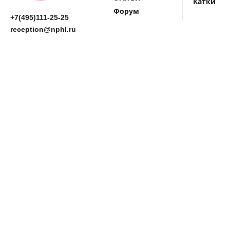
Катки
Форум
+7(495)111-25-25
reception@nphl.ru