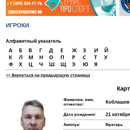
ИГРОКИ
Алфавитный указатель
А
Б
В
Г
Д
Е
Ж
З
И
Й
К
Л
М
Н
О
П
Р
С
Т
У
Ф
Х
Ц
Ч
Ш
Щ
Э
Ю
Я
<< Вернуться на предыдущую страницу
Карт
Фамилия, имя,
Коблашов
отчество:
Дата рождения:
21 октября
Амплуа:
Вратарь