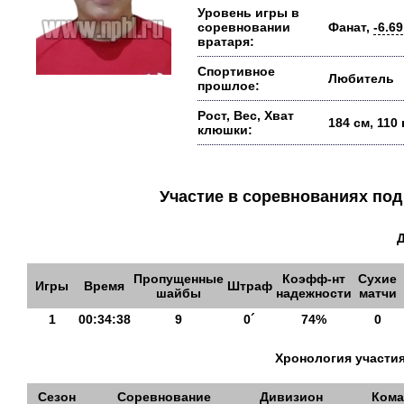
Уровень игры в
соревновании
Фанат,
-6.69
вратаря:
Спортивное
Любитель
прошлое:
Рост, Вес, Хват
184 см, 110
клюшки:
Участие в соревнованиях п
Пропущенные
Коэфф-нт
Сухие
Игры
Время
Штраф
шайбы
надежности
матчи
1
00:34:38
9
0´
74%
0
Хронология участия
Сезон
Соревнование
Дивизион
Кома