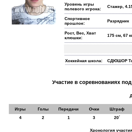
Уровень игры
Стажер, 4.1
полевого игрока:
Спортивное
Разрядник
прошлое:
Рост, Вес, Хват
175 см, 67 
клюшки:
Хоккейная школа:
СДЮШОР Тор
Участие в соревнованиях п
Игры
Голы
Передачи
Очки
Штраф
4
2
1
3
20´
Хронология участия