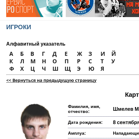
ИГРОКИ
Алфавитный указатель
А
Б
В
Г
Д
Е
Ж
З
И
Й
К
Л
М
Н
О
П
Р
С
Т
У
Ф
Х
Ц
Ч
Ш
Щ
Э
Ю
Я
<< Вернуться на предыдущую страницу
Карт
Фамилия, имя,
Шмелев М
отчество:
Дата рождения:
8 сентября
Амплуа:
Нападающи