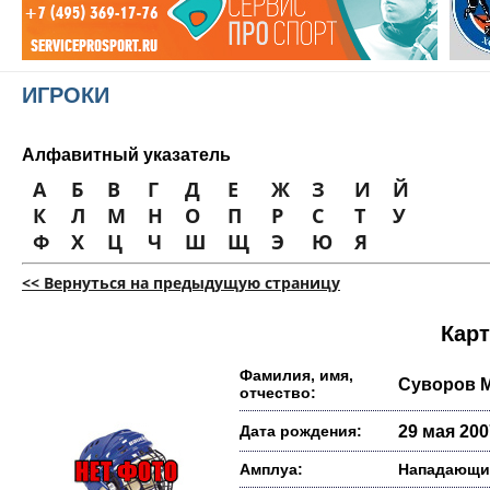
ИГРОКИ
Алфавитный указатель
А
Б
В
Г
Д
Е
Ж
З
И
Й
К
Л
М
Н
О
П
Р
С
Т
У
Ф
Х
Ц
Ч
Ш
Щ
Э
Ю
Я
<< Вернуться на предыдущую страницу
Карт
Фамилия, имя,
Суворов 
отчество:
Дата рождения:
29 мая 2007
Амплуа:
Нападающи