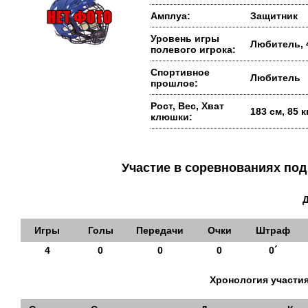
Амплуа:
Защитник
Уровень игры
Любитель, 
полевого игрока:
Спортивное
Любитель
прошлое:
Рост, Вес, Хват
183 см, 85 
клюшки:
Участие в соревнованиях п
Игры
Голы
Передачи
Очки
Штраф
4
0
0
0
0´
Хронология участия