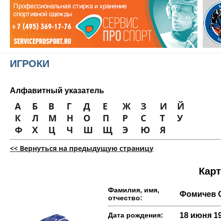
ИГРОКИ
Алфавитный указатель
А
Б
В
Г
Д
Е
Ж
З
И
Й
К
Л
М
Н
О
П
Р
С
Т
У
Ф
Х
Ц
Ч
Ш
Щ
Э
Ю
Я
<< Вернуться на предыдущую страницу
Карт
Фамилия, имя,
Фомичев 
отчество:
Дата рождения:
18 июня 19