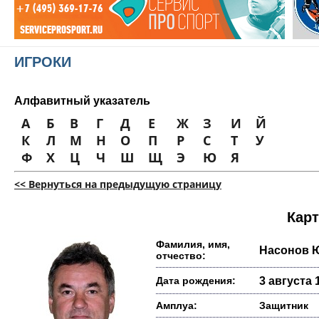
ИГРОКИ
Алфавитный указатель
А
Б
В
Г
Д
Е
Ж
З
И
Й
К
Л
М
Н
О
П
Р
С
Т
У
Ф
Х
Ц
Ч
Ш
Щ
Э
Ю
Я
<< Вернуться на предыдущую страницу
Карт
Фамилия, имя,
Насонов 
отчество:
Дата рождения:
3 августа 1
Амплуа:
Защитник