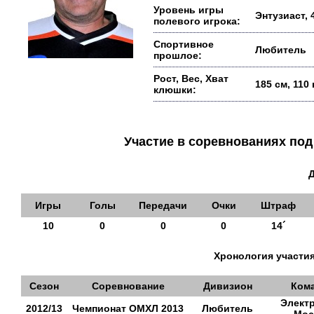
Уровень игры
Энтузиаст, 
полевого игрока:
Спортивное
Любитель
прошлое:
Рост, Вес, Хват
185 см, 110
клюшки:
Участие в соревнованиях п
Игры
Голы
Передачи
Очки
Штраф
10
0
0
0
14´
Хронология участия
Сезон
Соревнование
Дивизион
Ком
Элект
2012/13
Чемпионат ОМХЛ 2013
Любитель