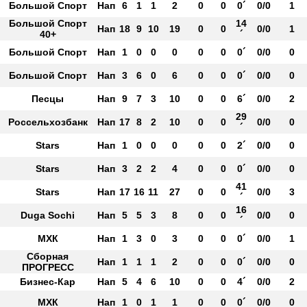
Большой Спорт
Нап
6
1
1
2
0
0
0´
0/0
1
Большой Спорт
14
Нап
18
9
10
19
0
0
0/0
1
40+
´
Большой Спорт
Нап
1
0
0
0
0
0
0´
0/0
0
Большой Спорт
Нап
3
6
0
6
0
0
0´
0/0
0
Песцы
Нап
9
7
3
10
0
0
6´
0/0
2
29
Россельхозбанк
Нап
17
8
2
10
0
0
0/0
0
´
Stars
Нап
1
0
0
0
0
0
2´
0/0
0
Stars
Нап
3
2
2
4
0
0
0´
0/0
0
41
Stars
Нап
17
16
11
27
0
0
0/0
3
´
16
Duga Sochi
Нап
5
5
3
8
0
0
0/0
0
´
МХК
Нап
1
3
0
3
0
0
0´
0/0
1
Сборная
Нап
1
1
1
2
0
0
0´
0/0
0
ПРОГРЕСС
Бизнес-Кар
Нап
5
4
6
10
0
0
4´
0/0
2
МХК
Нап
1
0
1
1
0
0
0´
0/0
0