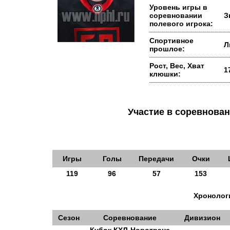
Уровень игры в
соревновании
З
полевого игрока:
Спортивное
Л
прошлое:
Рост, Вес, Хват
1
клюшки:
Участие в соревнов
Игры
Голы
Передачи
Очки
119
96
57
153
Хронологи
Сезон
Соревнование
Дивизион