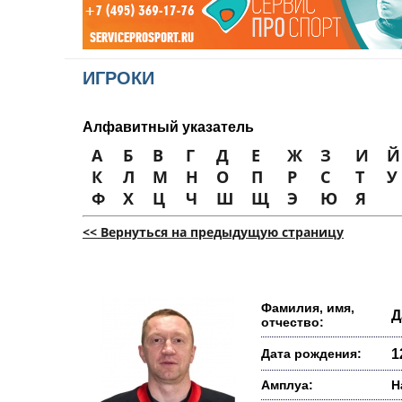
ИГРОКИ
Алфавитный указатель
А
Б
В
Г
Д
Е
Ж
З
И
Й
К
Л
М
Н
О
П
Р
С
Т
У
Ф
Х
Ц
Ч
Ш
Щ
Э
Ю
Я
<< Вернуться на предыдущую страницу
Фамилия, имя,
Д
отчество:
Дата рождения:
1
Амплуа:
Н