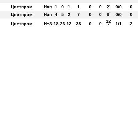
Цветпром
Нап
1
0
1
1
0
0
2´
0/0
0
Цветпром
Нап
4
5
2
7
0
0
6´
0/0
0
12
Цветпром
Н+З
18
26
12
38
0
0
1/1
2
´