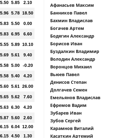
5.50
5.85
2.10
Афанасьев Максим
Банников Павел
5.96
5.78
18.50
Бахмин Владислав
5.83
5.50
0.00
Богачев Артем
5.83
6.95
6.60
Бодягин Александр
Борисов Иван
5.55
5.89
10.10
Буздалкин Владимир
5.69
5.61
9.40
Володин Александр
5.58
5.00
-0.20
Воронцов Михаил
Вьюев Павел
5.58
5.40
4.20
Денисов Степан
5.60
5.61
26.00
Долгачев Семен
5.65
5.62
7.60
Емельянов Владислав
Ефремов Вадим
5.63
6.30
4.20
Зубарев Иван
5.87
5.60
2.60
Зубов Сергей
6.15
6.04
12.00
Карамнов Виталий
Касаткин Артемий
6.15
4.50
1.30