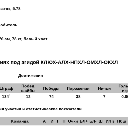
наток,
5.78
юбитель
76 см, 78 кг, Левый хват
аниях под эгидой КЛЮХ-АЛХ-НПХЛ-ОМХЛ-ОКХЛ
Достижения
Побед.
Голы
Штраф
Победы
Поражения
Ничьи
шайбы
иг
134´
12
74
38
7
0.8
я участия и статистические показатели
Команда
А
И
Г
П
Очки
БЛ+
БЛ-
Ш
И/Пз
Пбш