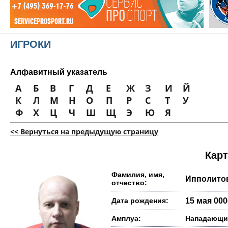
ИГРОКИ
Алфавитный указатель
А
Б
В
Г
Д
Е
Ж
З
И
Й
К
Л
М
Н
О
П
Р
С
Т
У
Ф
Х
Ц
Ч
Ш
Щ
Э
Ю
Я
<< Вернуться на предыдущую страницу
Карт
Фамилия, имя,
Ипполито
отчество:
Дата рождения:
15 мая 0000
Амплуа:
Нападающи