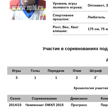
Уровень игры
Оптимист, 3
полевого игрока:
Спортивное
Любитель
прошлое:
Рост, Вес, Хват
175 см, 75 
клюшки:
Участие в соревнованиях п
Игры
Голы
Передачи
Очки
Штраф
3
1
1
2
2´
Хронология участия
Сезон
Соревнование
Дивизион
Ком
2014/15
Чемпионат ОМХЛ 2015
Прогресс
Пир