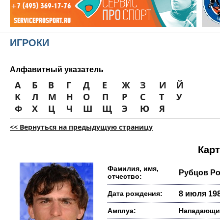
ИГРОКИ
Алфавитный указатель
А
Б
В
Г
Д
Е
Ж
З
И
Й
К
Л
М
Н
О
П
Р
С
Т
У
Ф
Х
Ц
Ч
Ш
Щ
Э
Ю
Я
<< Вернуться на предыдущую страницу
Карт
Фамилия, имя,
Рубцов Р
отчество:
Дата рождения:
8 июля 198
Амплуа:
Нападающи