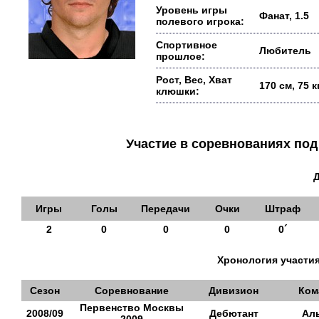
Уровень игры
Фанат, 1.5
полевого игрока:
Спортивное
Любитель
прошлое:
Рост, Вес, Хват
170 см, 75 
клюшки:
Участие в соревнованиях п
Игры
Голы
Передачи
Очки
Штраф
2
0
0
0
0´
Хронология участия
Сезон
Соревнование
Дивизион
Ком
Первенство Москвы
2008/09
Дебютант
Ал