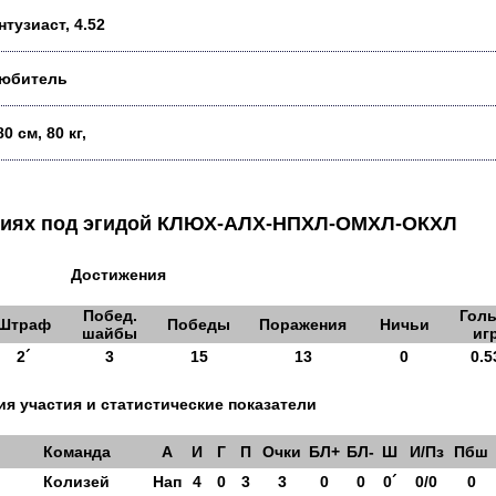
нтузиаст, 4.52
юбитель
80 см, 80 кг,
аниях под эгидой КЛЮХ-АЛХ-НПХЛ-ОМХЛ-ОКХЛ
Достижения
Побед.
Голы
Штраф
Победы
Поражения
Ничьи
шайбы
иг
2´
3
15
13
0
0.5
я участия и статистические показатели
Команда
А
И
Г
П
Очки
БЛ+
БЛ-
Ш
И/Пз
Пбш
Колизей
Нап
4
0
3
3
0
0
0´
0/0
0