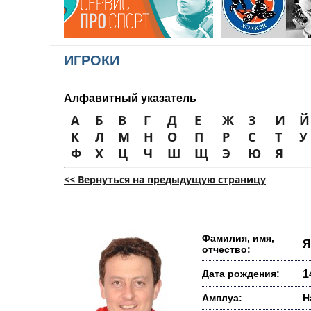
ИГРОКИ
Алфавитный указатель
А
Б
В
Г
Д
Е
Ж
З
И
Й
К
Л
М
Н
О
П
Р
С
Т
У
Ф
Х
Ц
Ч
Ш
Щ
Э
Ю
Я
<< Вернуться на предыдущую страницу
Фамилия, имя,
Я
отчество:
Дата рождения:
1
Амплуа:
Н