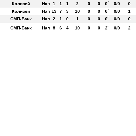
Колизей
Нап
1
1
1
2
0
0
0´
0/0
0
Колизей
Нап
13
7
3
10
0
0
0´
0/0
1
СМП-Банк
Нап
2
1
0
1
0
0
0´
0/0
0
СМП-Банк
Нап
8
6
4
10
0
0
2´
0/0
2