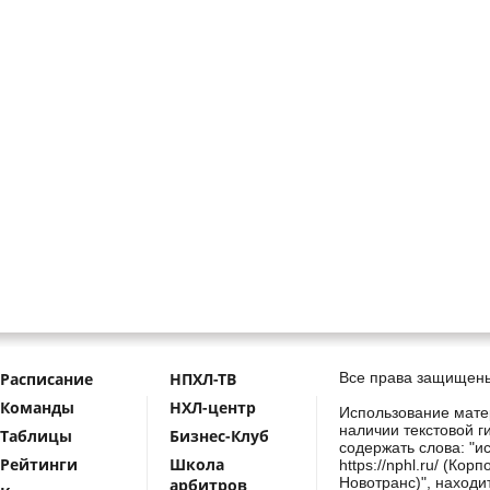
Расписание
НПХЛ-ТВ
Все права защищены
Команды
НХЛ-центр
Использование мате
наличии текстовой г
Таблицы
Бизнес-Клуб
содержать слова: "и
Рейтинги
Школа
https://nphl.ru/ (Ко
Новотранс)", находи
арбитров