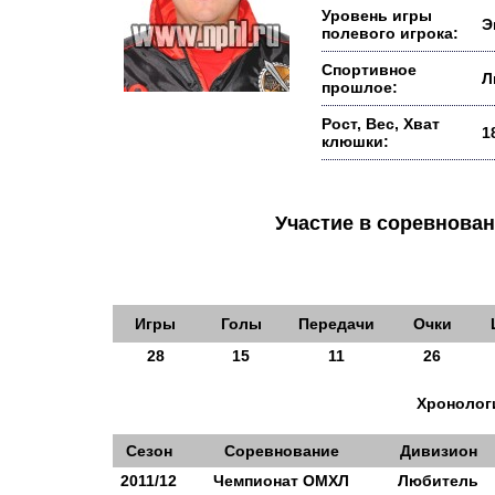
Уровень игры
Э
полевого игрока:
Спортивное
Л
прошлое:
Рост, Вес, Хват
1
клюшки:
Участие в соревнов
Игры
Голы
Передачи
Очки
28
15
11
26
Хронологи
Сезон
Соревнование
Дивизион
2011/12
Чемпионат ОМХЛ
Любитель