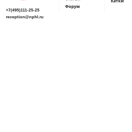
Катки
Форум
+7(495)111-25-25
reception@nphl.ru