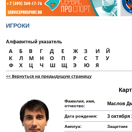
ИГРОКИ
Алфавитный указатель
А
Б
В
Г
Д
Е
Ж
З
И
Й
К
Л
М
Н
О
П
Р
С
Т
У
Ф
Х
Ц
Ч
Ш
Щ
Э
Ю
Я
<< Вернуться на предыдущую страницу
Карт
Фамилия, имя,
Маслов Д
отчество:
Дата рождения:
3 октября 
Амплуа:
Защитник