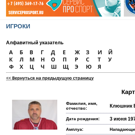
ИГРОКИ
Алфавитный указатель
А
Б
В
Г
Д
Е
Ж
З
И
Й
К
Л
М
Н
О
П
Р
С
Т
У
Ф
Х
Ц
Ч
Ш
Щ
Э
Ю
Я
<< Вернуться на предыдущую страницу
Карт
Фамилия, имя,
Клюшник 
отчество:
Дата рождения:
3 июня 197
Амплуа:
Нападающи