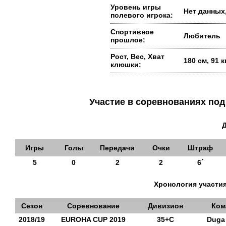
Уровень игры
Нет данных,
полевого игрока:
Спортивное
Любитель
прошлое:
Рост, Вес, Хват
180 см, 91 
клюшки:
Участие в соревнованиях п
Игры
Голы
Передачи
Очки
Штраф
5
0
2
2
6´
Хронология участия
Сезон
Соревнование
Дивизион
Ком
2018/19
EUROHA CUP 2019
35+С
Duga