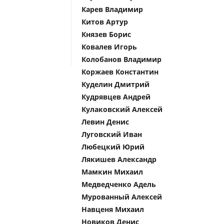
Карев Владимир
Китов Артур
Князев Борис
Ковалев Игорь
Колобанов Владимир
Коржаев Константин
Куделин Дмитрий
Кудрявцев Андрей
Кулаковский Алексей
Левин Денис
Луговский Иван
Любецкий Юрий
Лякишев Александр
Мамкин Михаил
Медведченко Адель
Мурованный Алексей
Навценя Михаил
Новиков Денис