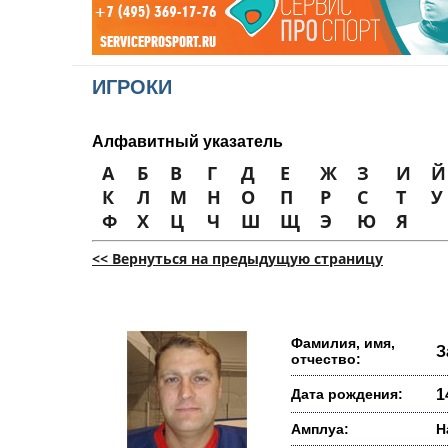
ИГРОКИ
Алфавитный указатель
А
Б
В
Г
Д
Е
Ж
З
И
Й
К
Л
М
Н
О
П
Р
С
Т
У
Ф
Х
Ц
Ч
Ш
Щ
Э
Ю
Я
<< Вернуться на предыдущую страницу
Фамилия, имя,
З
отчество:
Дата рождения:
1
Амплуа:
Н