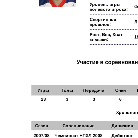
Уровень игры
Ф
полевого игрока:
Спортивное
Л
прошлое:
Рост, Вес, Хват
1
клюшки:
Участие в соревнов
Игры
Голы
Передачи
Очки
23
3
3
6
Хронологи
Сезон
Соревнование
Дивизион
2007/08
Чемпионат НПХЛ 2008
Дебютант