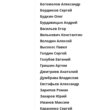
Богомолов Александр
Бордюков Сергей
Будкин Олег
Бурдавицын Андрей
Васильев Егор
Вилькевич Константин
Володин Алексей
Высокос Павел
Голдин Сергей
Голубев Евгений
Гришин Артем
Дмитриев Анатолий
Думбрава Владислав
Евстафьев Александр
Зарипов Роман
Захаров Юрий
Иванов Максим
Карасенко Сергей