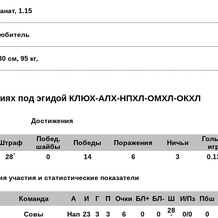
анат, 1.15
юбитель
80 см, 95 кг,
аниях под эгидой КЛЮХ-АЛХ-НПХЛ-ОМХЛ-ОКХЛ
Достижения
Побед.
Голы
Штраф
Победы
Поражения
Ничьи
шайбы
иг
28´
0
14
6
3
0.1
я участия и статистические показатели
Команда
А
И
Г
П
Очки
БЛ+
БЛ-
Ш
И/Пз
Пбш
28
Совы
Нап
23
3
3
6
0
0
0/0
0