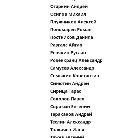
Огаркин Андрей
Осипов Михаил
Плужников Алексей
Пономарев Роман
Постников Данила
Разгалс Айгар
Ревякин Руслан
Розенкранц Александр
Самусев Александр
Семыкин Константин
Синютин Андрей
Сирица Тарас
Соколов Павел
Сорокин Евгений
Тараканов Андрей
Теслин Александр
Толкачев Илья
Тяжев Евгений