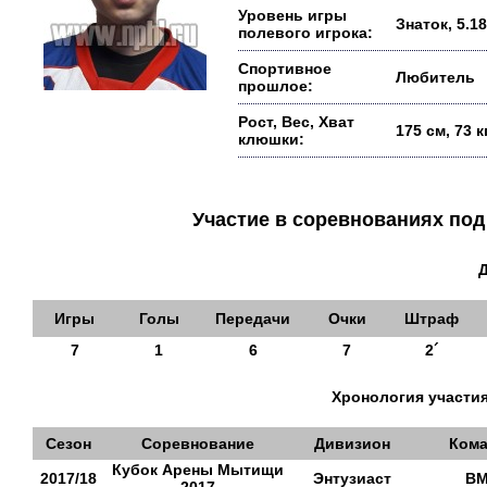
Уровень игры
Знаток, 5.18
полевого игрока:
Спортивное
Любитель
прошлое:
Рост, Вес, Хват
175 см, 73 
клюшки:
Участие в соревнованиях п
Игры
Голы
Передачи
Очки
Штраф
7
1
6
7
2´
Хронология участия
Сезон
Соревнование
Дивизион
Кома
Кубок Арены Мытищи
2017/18
Энтузиаст
В