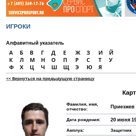
ИГРОКИ
Алфавитный указатель
А
Б
В
Г
Д
Е
Ж
З
И
Й
К
Л
М
Н
О
П
Р
С
Т
У
Ф
Х
Ц
Ч
Ш
Щ
Э
Ю
Я
<< Вернуться на предыдущую страницу
Карт
Фамилия, имя,
Приезжев
отчество:
Дата рождения:
20 июня 19
Амплуа:
Защитник