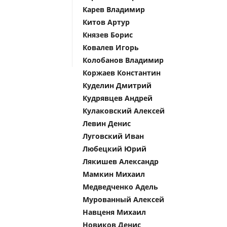
Карев Владимир
Китов Артур
Князев Борис
Ковалев Игорь
Колобанов Владимир
Коржаев Константин
Куделин Дмитрий
Кудрявцев Андрей
Кулаковский Алексей
Левин Денис
Луговский Иван
Любецкий Юрий
Лякишев Александр
Мамкин Михаил
Медведченко Адель
Мурованный Алексей
Навценя Михаил
Новиков Денис