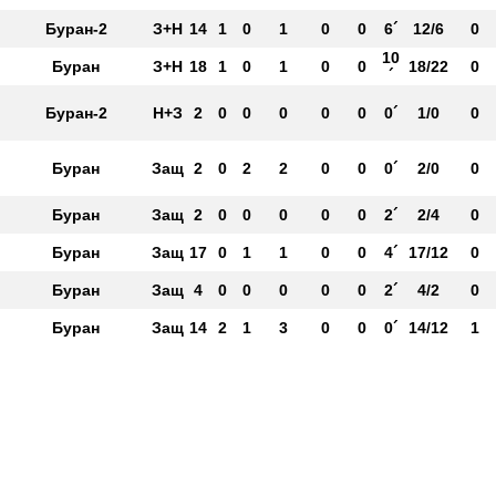
Буран-2
З+Н
14
1
0
1
0
0
6´
12/6
0
10
Буран
З+Н
18
1
0
1
0
0
18/22
0
´
Буран-2
Н+З
2
0
0
0
0
0
0´
1/0
0
Буран
Защ
2
0
2
2
0
0
0´
2/0
0
Буран
Защ
2
0
0
0
0
0
2´
2/4
0
Буран
Защ
17
0
1
1
0
0
4´
17/12
0
Буран
Защ
4
0
0
0
0
0
2´
4/2
0
Буран
Защ
14
2
1
3
0
0
0´
14/12
1