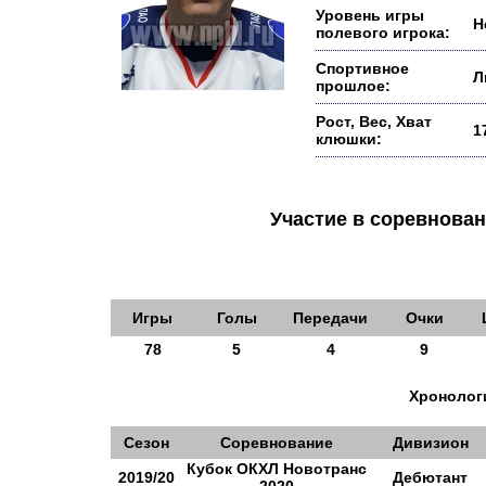
Уровень игры
Н
полевого игрока:
Спортивное
Л
прошлое:
Рост, Вес, Хват
1
клюшки:
Участие в соревнов
Игры
Голы
Передачи
Очки
78
5
4
9
Хронологи
Сезон
Соревнование
Дивизион
Кубок ОКХЛ Новотранс
2019/20
Дебютант