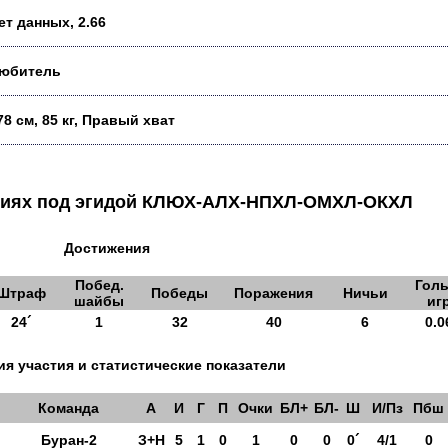
ет данных, 2.66
юбитель
78 см, 85 кг, Правый хват
аниях под эгидой КЛЮХ-АЛХ-НПХЛ-ОМХЛ-ОКХЛ
Достижения
Побед.
Голы
Штраф
Победы
Поражения
Ничьи
шайбы
иг
24´
1
32
40
6
0.0
я участия и статистические показатели
Команда
А
И
Г
П
Очки
БЛ+
БЛ-
Ш
И/Пз
Пбш
Буран-2
З+Н
5
1
0
1
0
0
0´
4/1
0