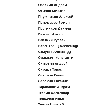
Огаркин Андрей
Осипов Михаил
Плужников Алексей
Пономарев Роман
Постников Данила
Разгалс Айгар
Ревякин Руслан
Розенкранц Александр
Самусев Александр
Семыкин Константин
Синютин Андрей
Сирица Тарас
Соколов Павел
Сорокин Евгений
Тараканов Андрей
Теслин Александр
Толкачев Илья
Тяжев Евгений