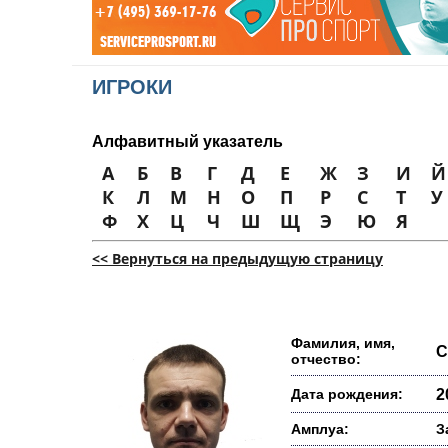
ИГРОКИ
Алфавитный указатель
А
Б
В
Г
Д
Е
Ж
З
И
Й
К
Л
М
Н
О
П
Р
С
Т
У
Ф
Х
Ц
Ч
Ш
Щ
Э
Ю
Я
<< Вернуться на предыдущую страницу
Фамилия, имя,
С
отчество:
Дата рождения:
2
Амплуа:
З