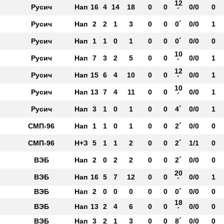
12
Русич
Нап
16
4
14
18
0
0
0/0
0
´
Русич
Нап
2
2
1
3
0
0
0´
0/0
1
Русич
Нап
1
1
0
1
0
0
0´
0/0
0
10
Русич
Нап
7
3
2
5
0
0
0/0
1
´
12
Русич
Нап
15
6
4
10
0
0
0/0
1
´
10
Русич
Нап
13
7
4
11
0
0
0/0
1
´
Русич
Нап
3
1
0
1
0
0
4´
0/0
1
СМП-96
Нап
1
1
0
1
0
0
2´
0/0
0
СМП-96
Н+З
5
1
1
2
0
0
2´
1/1
0
ВЭБ
Нап
2
0
2
2
0
0
2´
0/0
0
20
ВЭБ
Нап
16
5
7
12
0
0
0/0
1
´
ВЭБ
Нап
2
0
0
0
0
0
0´
0/0
0
18
ВЭБ
Нап
13
2
4
6
0
0
0/0
0
´
ВЭБ
Нап
3
2
1
3
0
0
8´
0/0
0