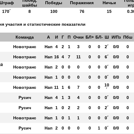
Побед.
Голы
Штраф
Победы
Поражения
Ничьи
шайбы
иг
170´
8
100
76
15
0.3
я участия и статистические показатели
Команда
А
И
Г
П
Очки
БЛ+
БЛ-
Ш
И/Пз
Пбш
Новотранс
Нап
4
2
1
3
0
0
2´
0/0
0
Новотранс
Нап
16
4
7
11
0
0
6´
0/0
0
ый
Новотранс
Нап
2
0
0
0
0
0
0´
0/0
0
Новотранс
Нап
1
0
0
0
0
0
0´
0/0
0
10
Новотранс
Нап
11
1
6
7
0
0
0/0
0
´
Русич
Нап
4
1
3
4
0
0
0´
0/0
0
Русич
Нап
1
0
2
2
0
0
2´
0/0
0
Новотранс
Нап
1
0
1
1
0
0
0´
0/0
0
Русич
Нап
2
0
0
0
0
1
0´
0/0
0