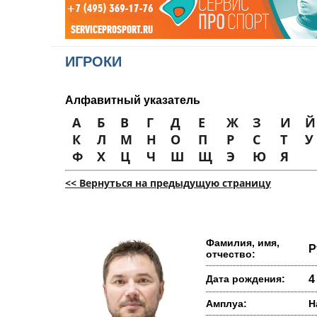
ИГРОКИ
Алфавитный указатель
А
Б
В
Г
Д
Е
Ж
З
И
Й
К
Л
М
Н
О
П
Р
С
Т
У
Ф
Х
Ц
Ч
Ш
Щ
Э
Ю
Я
<< Вернуться на предыдущую страницу
Фамилия, имя,
Р
отчество:
Дата рождения:
4
Амплуа:
Н