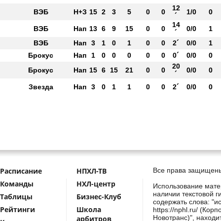
12
ВЭБ
Н+З
15
2
3
5
0
0
1/0
0
´
14
ВЭБ
Нап
13
6
9
15
0
0
0/0
1
´
ВЭБ
Нап
3
1
0
1
0
0
2´
0/0
1
Брокус
Нап
1
0
0
0
0
0
0´
0/0
0
20
Брокус
Нап
15
6
15
21
0
0
0/0
0
´
Звезда
Нап
3
0
1
1
0
0
2´
0/0
0
Расписание
НПХЛ-ТВ
Все права защищены
Команды
НХЛ-центр
Использование мате
наличии текстовой г
Таблицы
Бизнес-Клуб
содержать слова: "и
Рейтинги
Школа
https://nphl.ru/ (Ко
Новотранс)", находи
арбитров