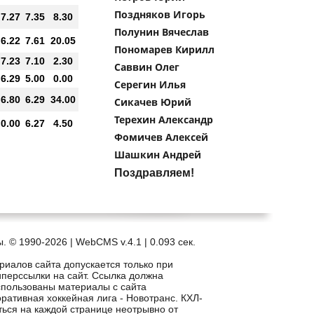
Поздняков Игорь
7.27
7.35
8.30
Полунин Вячеслав
6.22
7.61
20.05
Пономарев Кирилл
7.23
7.10
2.30
Саввин Олег
6.29
5.00
0.00
Серегин Илья
6.80
6.29
34.00
Сикачев Юрий
Терехин Александр
0.00
6.27
4.50
Фомичев Алексей
Шашкин Андрей
Поздравляем!
. © 1990-2026 | WebCMS v.4.1 |
0.093 сек.
риалов сайта допускается только при
иперссылки на сайт. Ссылка должна
спользованы материалы с сайта
рпоративная хоккейная лига - Новотранс. КХЛ-
ться на каждой странице неотрывно от