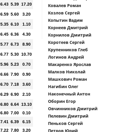
6.43
5.39
17.20
Ковалев Роман
Козлов Сергей
6.59
5.60
3.20
Копытин Вадим
5.35
6.10
1.10
Корнеев Дмитрий
6.45
6.36
4.30
Корнилов Дмитрий
Коротеев Сергей
5.77
6.73
8.90
Крупенников Глеб
6.77
5.30
10.70
Логинов Андрей
Макаренко Ярослав
5.96
5.23
0.70
Малков Николай
6.66
7.90
0.90
Машкович Роман
6.70
7.18
3.60
Нагибин Олег
Наконечный Антон
6.29
6.90
2.10
Оборин Егор
6.80
6.64
13.10
Овчинников Дмитрий
6.80
7.00
0.10
Пелевин Дмитрий
7.41
6.39
6.15
Пеньков Сергей
7.22
7.80
3.20
Петров Юрий