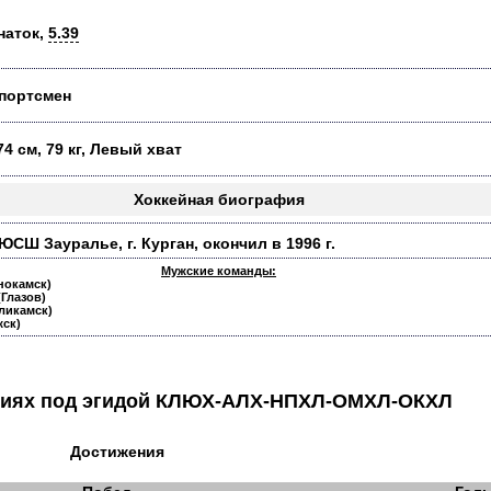
наток,
5.39
портсмен
74 см, 79 кг, Левый хват
Хоккейная биография
ЮСШ Зауралье, г. Курган, окончил в 1996 г.
Мужские команды:
снокамск)
(Глазов)
оликамск)
жск)
аниях под эгидой КЛЮХ-АЛХ-НПХЛ-ОМХЛ-ОКХЛ
Достижения