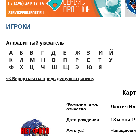
ИГРОКИ
Алфавитный указатель
А
Б
В
Г
Д
Е
Ж
З
И
Й
К
Л
М
Н
О
П
Р
С
Т
У
Ф
Х
Ц
Ч
Ш
Щ
Э
Ю
Я
<< Вернуться на предыдущую страницу
Карт
Фамилия, имя,
Лахтич И
отчество:
Дата рождения:
18 июня 19
Амплуа:
Нападающи