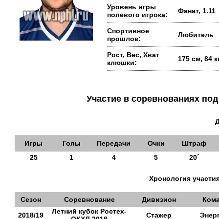
Уровень игры
Фанат, 1.11
полевого игрока:
Спортивное
Любитель
прошлое:
Рост, Вес, Хват
175 см, 84 
клюшки:
Участие в соревнованиях п
Игры
Голы
Передачи
Очки
Штраф
25
1
4
5
20´
Хронология участия
Сезон
Соревнование
Дивизион
Ком
Летний кубок Ростех-
2018/19
Стажер
Энер