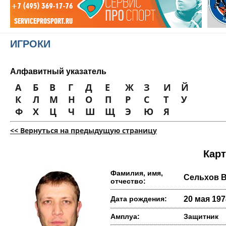
ИГРОКИ
Алфавитный указатель
А
Б
В
Г
Д
Е
Ж
З
И
Й
К
Л
М
Н
О
П
Р
С
Т
У
Ф
Х
Ц
Ч
Ш
Щ
Э
Ю
Я
<< Вернуться на предыдущую страницу
Карт
Фамилия, имя,
Сельхов 
отчество:
Дата рождения:
20 мая 1978
Амплуа:
Защитник