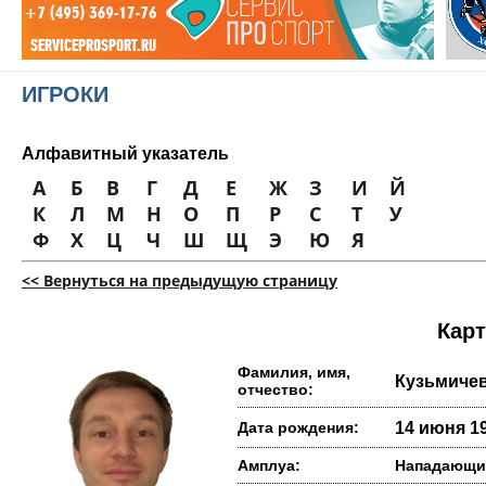
ИГРОКИ
Алфавитный указатель
А
Б
В
Г
Д
Е
Ж
З
И
Й
К
Л
М
Н
О
П
Р
С
Т
У
Ф
Х
Ц
Ч
Ш
Щ
Э
Ю
Я
<< Вернуться на предыдущую страницу
Карт
Фамилия, имя,
Кузьмиче
отчество:
Дата рождения:
14 июня 19
Амплуа:
Нападающи