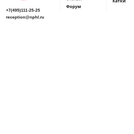
Катки
Форум
+7(495)111-25-25
reception@nphl.ru