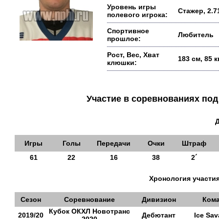
Уровень игры
Стажер, 2.7
полевого игрока:
Спортивное
Любитель
прошлое:
Рост, Вес, Хват
183 см, 85 
клюшки:
Участие в соревнованиях п
Игры
Голы
Передачи
Очки
Штраф
61
22
16
38
2´
Хронология участия
Сезон
Соревнование
Дивизион
Ком
Кубок ОКХЛ Новотранс
2019/20
Дебютант
Ice Sa