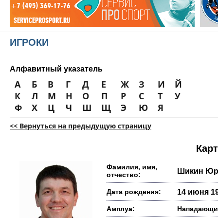
ИГРОКИ
Алфавитный указатель
А
Б
В
Г
Д
Е
Ж
З
И
Й
К
Л
М
Н
О
П
Р
С
Т
У
Ф
Х
Ц
Ч
Ш
Щ
Э
Ю
Я
<< Вернуться на предыдущую страницу
Карт
Фамилия, имя,
Шикин Юр
отчество:
Дата рождения:
14 июня 19
Амплуа:
Нападающи