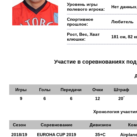
Уровень игры
Нет данных,
полевого игрока:
Спортивное
Любитель
прошлое:
Рост, Вес, Хват
181 см, 82 
клюшки:
Участие в соревнованиях п
Игры
Голы
Передачи
Очки
Штраф
9
6
6
12
20´
Хронология участия
Сезон
Соревнование
Дивизион
Ком
2018/19
EUROHA CUP 2019
35+С
Airplan