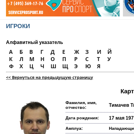
ИГРОКИ
Алфавитный указатель
А
Б
В
Г
Д
Е
Ж
З
И
Й
К
Л
М
Н
О
П
Р
С
Т
У
Ф
Х
Ц
Ч
Ш
Щ
Э
Ю
Я
<< Вернуться на предыдущую страницу
Карт
Фамилия, имя,
Тимачев 
отчество:
Дата рождения:
17 мая 1971
Амплуа:
Нападающи