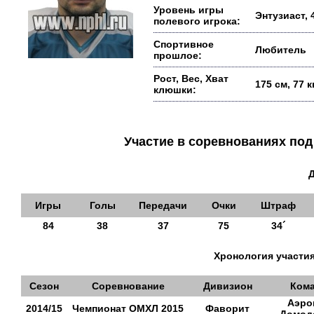
Уровень игры
Энтузиаст, 
полевого игрока:
Спортивное
Любитель
прошлое:
Рост, Вес, Хват
175 см, 77 
клюшки:
Участие в соревнованиях п
Игры
Голы
Передачи
Очки
Штраф
84
38
37
75
34´
Хронология участия
Сезон
Соревнование
Дивизион
Ком
Аэро
2014/15
Чемпионат ОМХЛ 2015
Фаворит