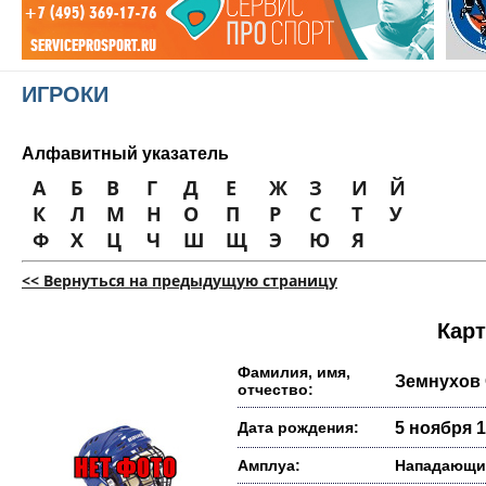
ИГРОКИ
Алфавитный указатель
А
Б
В
Г
Д
Е
Ж
З
И
Й
К
Л
М
Н
О
П
Р
С
Т
У
Ф
Х
Ц
Ч
Ш
Щ
Э
Ю
Я
<< Вернуться на предыдущую страницу
Карт
Фамилия, имя,
Земнухов 
отчество:
Дата рождения:
5 ноября 1
Амплуа:
Нападающи