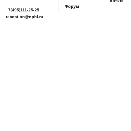
Катки
Форум
+7(495)111-25-25
reception@nphl.ru