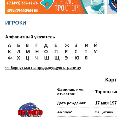
ИГРОКИ
Алфавитный указатель
А
Б
В
Г
Д
Е
Ж
З
И
Й
К
Л
М
Н
О
П
Р
С
Т
У
Ф
Х
Ц
Ч
Ш
Щ
Э
Ю
Я
<< Вернуться на предыдущую страницу
Карт
Фамилия, имя,
Торопыги
отчество:
Дата рождения:
17 мая 1971
Амплуа:
Защитник