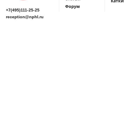
Катки
Форум
+7(495)111-25-25
reception@nphl.ru