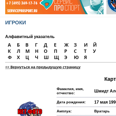
ИГРОКИ
Алфавитный указатель
А
Б
В
Г
Д
Е
Ж
З
И
Й
К
Л
М
Н
О
П
Р
С
Т
У
Ф
Х
Ц
Ч
Ш
Щ
Э
Ю
Я
<< Вернуться на предыдущую страницу
Карт
Фамилия, имя,
Шмидт Ал
отчество:
Дата рождения:
17 мая 1990
Амплуа:
Вратарь