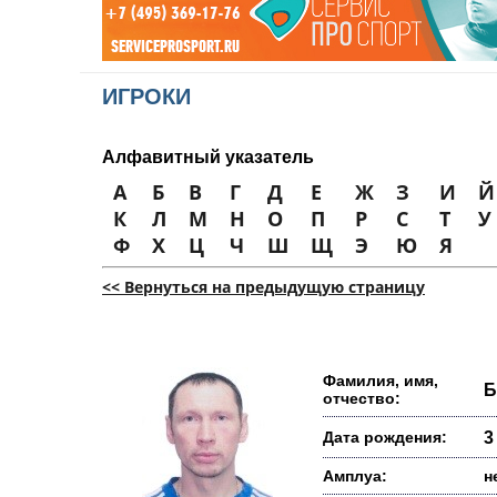
ИГРОКИ
Алфавитный указатель
А
Б
В
Г
Д
Е
Ж
З
И
Й
К
Л
М
Н
О
П
Р
С
Т
У
Ф
Х
Ц
Ч
Ш
Щ
Э
Ю
Я
<< Вернуться на предыдущую страницу
Фамилия, имя,
Б
отчество:
Дата рождения:
3
Амплуа:
н