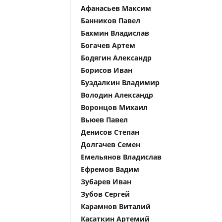
Афанасьев Максим
Банников Павел
Бахмин Владислав
Богачев Артем
Бодягин Александр
Борисов Иван
Буздалкин Владимир
Володин Александр
Воронцов Михаил
Вьюев Павел
Денисов Степан
Долгачев Семен
Емельянов Владислав
Ефремов Вадим
Зубарев Иван
Зубов Сергей
Карамнов Виталий
Касаткин Артемий