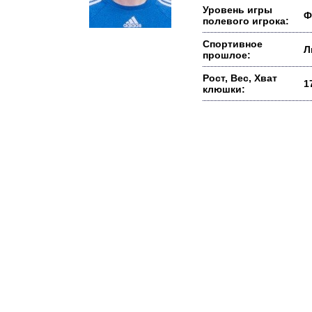
Уровень игры
Ф
полевого игрока:
Спортивное
Л
прошлое:
Рост, Вес, Хват
1
клюшки: