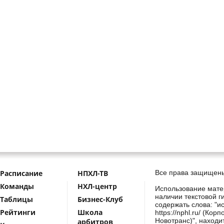
Расписание
НПХЛ-ТВ
Все права защищены
Команды
НХЛ-центр
Использование мате
наличии текстовой г
Таблицы
Бизнес-Клуб
содержать слова: "и
Рейтинги
Школа
https://nphl.ru/ (Ко
Новотранс)", находи
арбитров