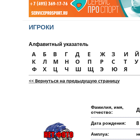
ИГРОКИ
Алфавитный указатель
А
Б
В
Г
Д
Е
Ж
З
И
Й
К
Л
М
Н
О
П
Р
С
Т
У
Ф
Х
Ц
Ч
Ш
Щ
Э
Ю
Я
<< Вернуться на предыдущую страницу
Фамилия, имя,
Д
отчество:
Дата рождения:
8
Амплуа:
н