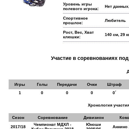
Уровень игры
Нет данных,
полевого игрока:
Спортивное
Любитель
прошлое:
Рост, Вес, Хват
140 см, 29 
клюшки:
Участие в соревнованиях п
Игры
Голы
Передачи
Очки
Штраф
1
0
0
0
0´
Хронология участия
Сезон
Соревнование
Дивизион
Ком
Чемпионат МДХЛ -
Юноши
2017/18
Аннино 