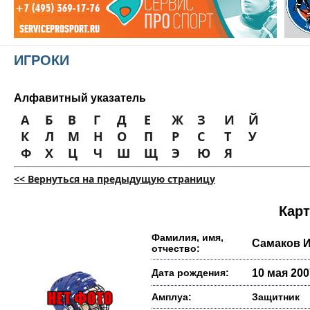
ИГРОКИ
Алфавитный указатель
А
Б
В
Г
Д
Е
Ж
З
И
Й
К
Л
М
Н
О
П
Р
С
Т
У
Ф
Х
Ц
Ч
Ш
Щ
Э
Ю
Я
<< Вернуться на предыдущую страницу
Карт
Фамилия, имя,
Самаков И
отчество:
Дата рождения:
10 мая 2007
Амплуа:
Защитник