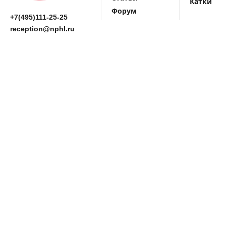
Катки
Форум
+7(495)111-25-25
reception@nphl.ru