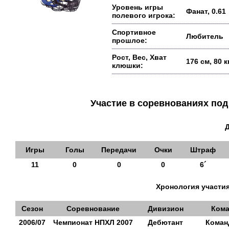
Уровень игры
Фанат, 0.61
полевого игрока:
Спортивное
Любитель
прошлое:
Рост, Вес, Хват
176 см, 80 кг
клюшки:
Участие в соревнованиях п
Игры
Голы
Передачи
Очки
Штраф
11
0
0
0
6´
Хронология участия
Сезон
Соревнование
Дивизион
Кома
2006/07
Чемпионат НПХЛ 2007
Дебютант
Коман