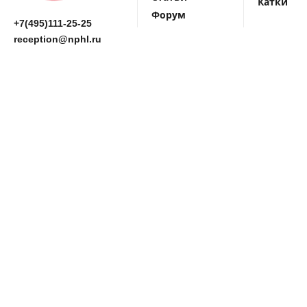
Катки
Форум
+7(495)111-25-25
reception@nphl.ru