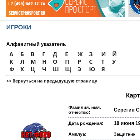
ИГРОКИ
Алфавитный указатель
А
Б
В
Г
Д
Е
Ж
З
И
Й
К
Л
М
Н
О
П
Р
С
Т
У
Ф
Х
Ц
Ч
Ш
Щ
Э
Ю
Я
<< Вернуться на предыдущую страницу
Карт
Фамилия, имя,
Серегин С
отчество:
Дата рождения:
18 июня 19
Амплуа:
Защитник