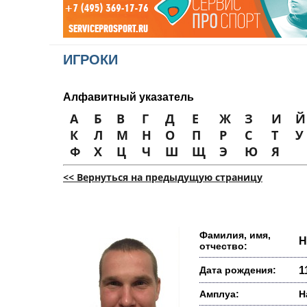
ИГРОКИ
Алфавитный указатель
А
Б
В
Г
Д
Е
Ж
З
И
Й
К
Л
М
Н
О
П
Р
С
Т
У
Ф
Х
Ц
Ч
Ш
Щ
Э
Ю
Я
<< Вернуться на предыдущую страницу
Фамилия, имя,
Н
отчество:
Дата рождения:
1
Амплуа:
Н