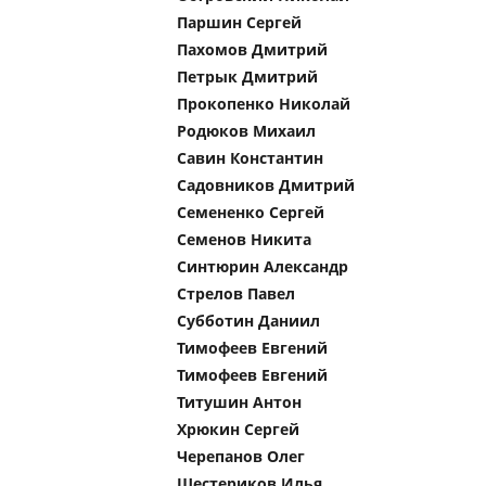
Паршин Сергей
Пахомов Дмитрий
Петрык Дмитрий
Прокопенко Николай
Родюков Михаил
Савин Константин
Садовников Дмитрий
Семененко Сергей
Семенов Никита
Синтюрин Александр
Стрелов Павел
Субботин Даниил
Тимофеев Евгений
Тимофеев Евгений
Титушин Антон
Хрюкин Сергей
Черепанов Олег
Шестериков Илья