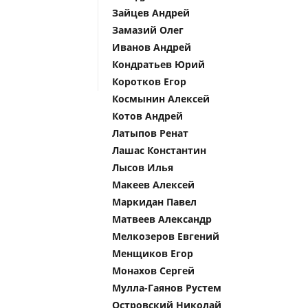
Зайцев Андрей
Замазий Олег
Иванов Андрей
Кондратьев Юрий
Коротков Егор
Космынин Алексей
Котов Андрей
Латыпов Ренат
Лашас Константин
Лысов Илья
Макеев Алексей
Маркидан Павел
Матвеев Александр
Мелкозеров Евгений
Менщиков Егор
Монахов Сергей
Мулла-Гаянов Рустем
Островский Николай