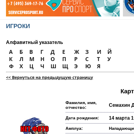
ИГРОКИ
Алфавитный указатель
А
Б
В
Г
Д
Е
Ж
З
И
Й
К
Л
М
Н
О
П
Р
С
Т
У
Ф
Х
Ц
Ч
Ш
Щ
Э
Ю
Я
<< Вернуться на предыдущую страницу
Карт
Фамилия, имя,
Семахин 
отчество:
Дата рождения:
14 марта 1
Амплуа:
Нападающи