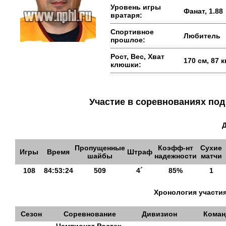
Уровень игры
Фанат, 1.88
вратаря:
Спортивное
Любитель
прошлое:
Рост, Вес, Хват
170 см, 87 
клюшки:
Участие в соревнованиях п
Пропущенные
Коэфф-нт
Сухие
Игры
Время
Штраф
шайбы
надежности
матчи
108
84:53:24
509
4´
85%
1
Хронология участия
Сезон
Соревнование
Дивизион
Коман