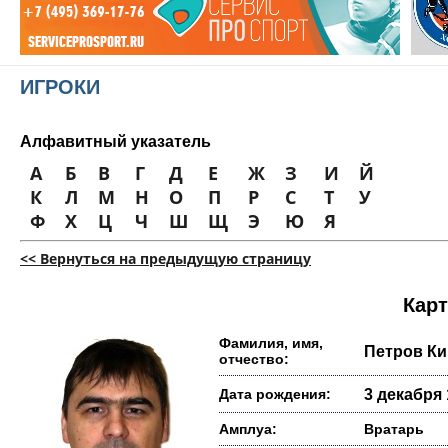
ИГРОКИ
Алфавитный указатель
А
Б
В
Г
Д
Е
Ж
З
И
Й
К
Л
М
Н
О
П
Р
С
Т
У
Ф
Х
Ц
Ч
Ш
Щ
Э
Ю
Я
<< Вернуться на предыдущую страницу
Карт
Фамилия, имя,
Петров К
отчество:
Дата рождения:
3 декабря 
Амплуа:
Вратарь