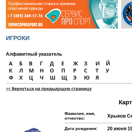
ИГРОКИ
Алфавитный указатель
А
Б
В
Г
Д
Е
Ж
З
И
Й
К
Л
М
Н
О
П
Р
С
Т
У
Ф
Х
Ц
Ч
Ш
Щ
Э
Ю
Я
<< Вернуться на предыдущую страницу
Карт
Фамилия, имя,
Хрыков С
отчество:
Дата рождения:
20 июня 19